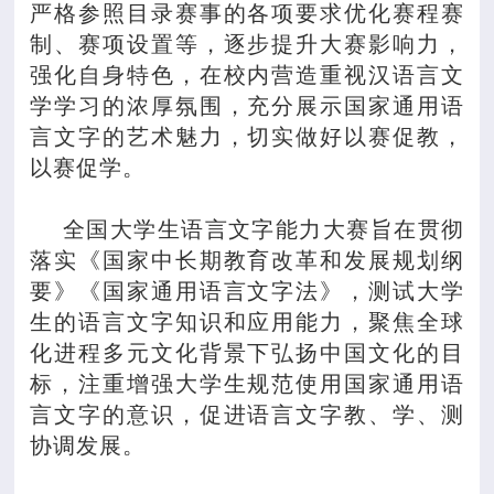
严格参照目录赛事的各项要求优化赛程赛
制、赛项设置等，逐步提升大赛影响力，
强化自身特色，在校内营造重视汉语言文
学学习的浓厚氛围，充分展示国家通用语
言文字的艺术魅力，切实做好以赛促教，
以赛促学。
全国大学生语言文字能力大赛旨在贯彻
落实《国家中长期教育改革和发展规划纲
要》《国家通用语言文字法》，测试大学
生的语言文字知识和应用能力，聚焦全球
化进程多元文化背景下弘扬中国文化的目
标，注重增强大学生规范使用国家通用语
言文字的意识，促进语言文字教、学、测
协调发展。