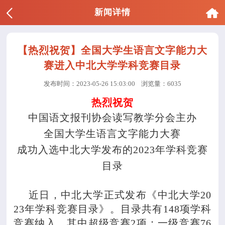
新闻详情
【热烈祝贺】全国大学生语言文字能力大
赛进入中北大学学科竞赛目录
发布时间：2023-05-26 15:03:00
浏览量：6035
热烈祝贺
中国语文报刊协会读写教学分会主办
全国大学生语言文字能力大赛
成功入选中北大学发布的2023年学科竞赛
目录
近日，
中北大学
正式发布《中北大学20
23年学科竞赛目录》。目录共有148项学科
竞赛纳入，其中超级竞赛2项；一级竞赛76