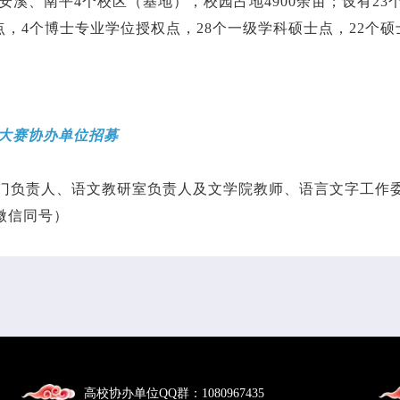
、安溪、南平4个校区（基地），校园占地4900余亩；设有2
点，4个博士专业学位授权点，28个一级学科硕士点，22个硕
力大赛协办单位招募
门负责人、语文教研室负责人及文学院教师、语言文字工作
（微信同号）
高校协办单位QQ群：
1080967435